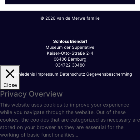
©
2026 Van de Merwe familie
Schloss Biendorf
Museum der Superlative
Kaiser-Otto-Straße 2-4
06406 Bernburg
034722 30480
Geschiedenis
Impressum
Datenschutz
Gegevensbescherming
Close
Privacy Overview
This website uses cookies to improve your experience
while you navigate through the website. Out of these
cookies, the cookies that are categorized as necessary are
stored on your browser as they are essential for the
working of basic functionalities
...