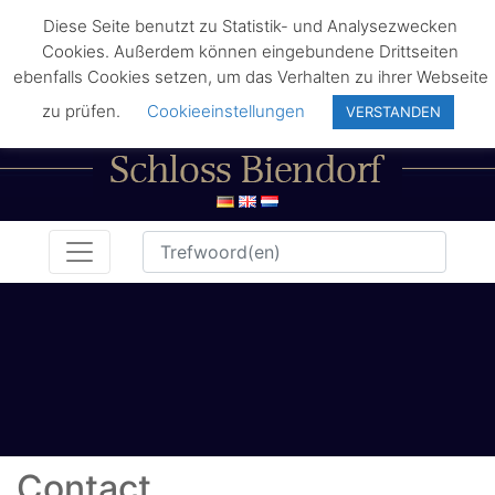
Diese Seite benutzt zu Statistik- und Analysezwecken
Cookies. Außerdem können eingebundene Drittseiten
ebenfalls Cookies setzen, um das Verhalten zu ihrer Webseite
zu prüfen.
Cookieeinstellungen
VERSTANDEN
Contact