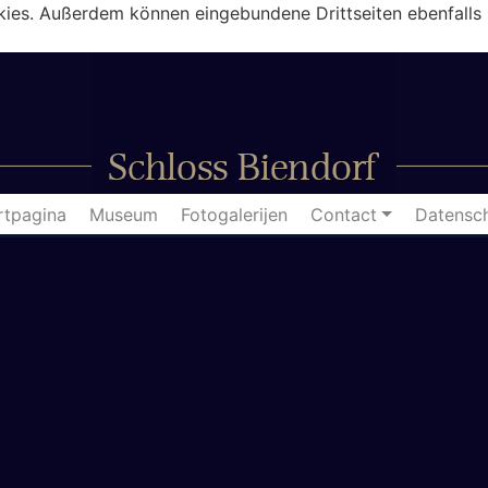
kies. Außerdem können eingebundene Drittseiten ebenfalls 
rtpagina
Museum
Fotogalerijen
Contact
Datensc