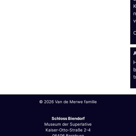
K
n
v
O
H
b
t
©
2026 Van de Merwe familie
Schloss Biendorf
Museum der Superlative
Kaiser-Otto-Straße 2-4
06406 Bernburg