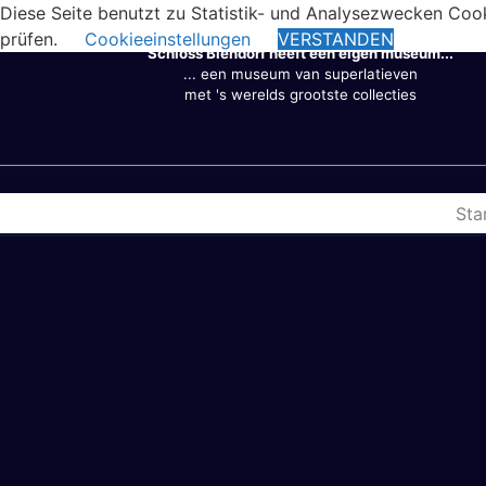
Diese Seite benutzt zu Statistik- und Analysezwecken Coo
prüfen.
Cookieeinstellungen
VERSTANDEN
Schloss Biendorf heeft een eigen museum...
... een museum van superlatieven
met 's werelds grootste collecties
Sta