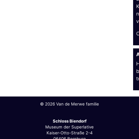
K
n
v
O
H
b
t
©
2026 Van de Merwe familie
Schloss Biendorf
Museum der Superlative
Kaiser-Otto-Straße 2-4
06406 Bernburg