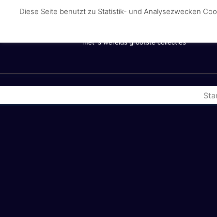
Diese Seite benutzt zu Statistik- und Analysezwecken Coo
Schloss Biendorf heeft een eigen museum...
... een museum van superlatieven
met 's werelds grootste collecties
Sta