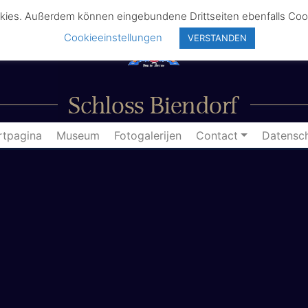
kies. Außerdem können eingebundene Drittseiten ebenfalls Cook
Cookieeinstellungen
VERSTANDEN
rtpagina
Museum
Fotogalerijen
Contact
Datensc