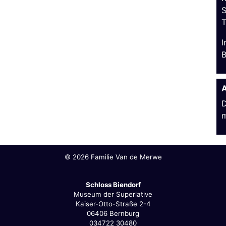
S
T
I
B
A
D
m
©
2026 Familie Van de Merwe
Schloss Biendorf
Museum der Superlative
Kaiser-Otto-Straße 2-4
06406 Bernburg
034722 30480