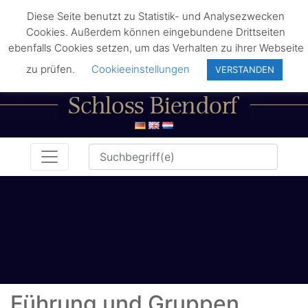
Diese Seite benutzt zu Statistik- und Analysezwecken
Cookies. Außerdem können eingebundene Drittseiten
ebenfalls Cookies setzen, um das Verhalten zu ihrer Webseite
zu prüfen.
Cookieeinstellungen
VERSTANDEN
Führung und Gruppen